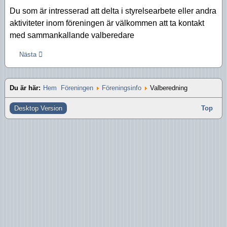
Aktiviteter 2016
Du som är intresserad att delta i styrelsearbete eller andra
aktiviteter inom föreningen är välkommen att ta kontakt
Aktiviteter 2015
med sammankallande valberedare
Aktiviteter 2014
Nästa
Aktiviteter 2013
Aktiviteter 2012
Du är här:
Hem
Föreningen
Föreningsinfo
Valberedning
Aktiviteter 2011
Desktop Version
Top
Aktiviteter 2010