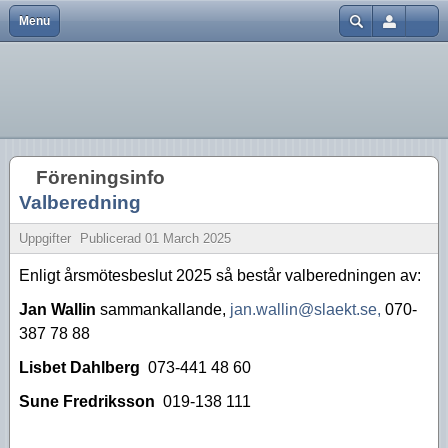
Menu
Close
Hem
Var finns vi?
Aktiviteter 2026
Strödda Annotationer
Användarnamn
Bli medlem
Föreningsinfo
Aktiviteter 2025
Lösenord
Föreningen
Historik
Aktiviteter 2024
Kom ihåg mig
Föreningsinfo
Föreningskalender
Tidningar
Aktiviteter 2023
Glömt lösenord?
Valberedning
Glömt användarnamn?
Bra länkar
Försäljning
Aktiviteter 2022
Skapa inloggning
Uppgifter
Publicerad
01 March 2025
Kurser
Styrelsen
Aktiviteter 2021
Enligt årsmötesbeslut 2025 så består valberedningen av:
Aktiviteter 2020
Jan Wallin
sammankallande,
jan.wallin@slaekt.se
,
070-
387 78 88
Aktiviteter 2019
Lisbet Dahlberg
073-441 48 60
Aktiviteter 2018
Sune Fredriksson
019-138 111
Aktiviteter 2017