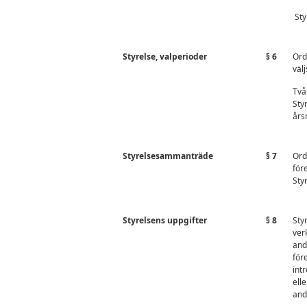
Sty
Styrelse, valperioder
§ 6
Ord
välj
Två 
Sty
års
Styrelsesammanträde
§ 7
Ord
för
Sty
Styrelsens uppgifter
§ 8
Sty
ver
and
för
int
ell
and