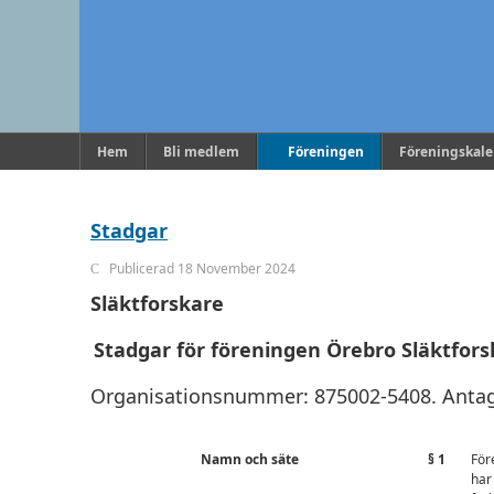
Hem
Bli medlem
Föreningen
Föreningskal
Stadgar
Publicerad 18 November 2024
Släktforskare
Stadgar för föreningen Örebro Släktforsk
Organisationsnummer: 875002-5408. Antag
Namn och säte
§ 1
För
har