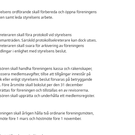
relsens ordförande skall förbereda och öppna föreningens
en samt leda styrelsens arbete.
reteraren skall föra protokoll vid styrelsens
manträden. Särskild protokollsekreterare kan dock utses.
reteraren skall svara för arkivering av föreningens
dlingar i enlighet med styrelsens beslut.
sören skall handha föreningens kassa och räkenskaper,
assera medlemsavgifter, tillse att tillgångar innestår på
k eller enligt styrelsens beslut förvaras på betryggande
t. Före årsmöte skall bokslut per den 31 december
rättas för föreningen och tillställas en av revisorerna.
sören skall upprätta och underhålla ett medlemsregister.
eningen skall årligen hålla två ordinarie föreningsmöten,
möte före 1 mars och höstmöte före 1 november.