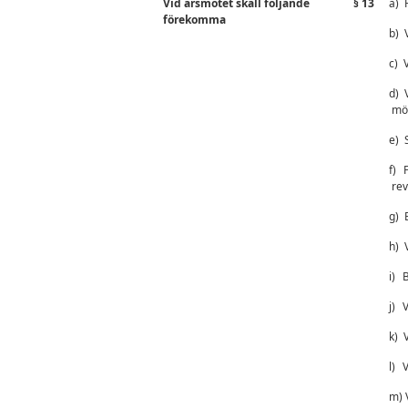
Vid årsmötet skall följande
§ 13
a)
förekomma
b)
c)
d)
möt
e)
f)
rev
g)
h)
i)
B
j)
V
k)
l)
V
m) 