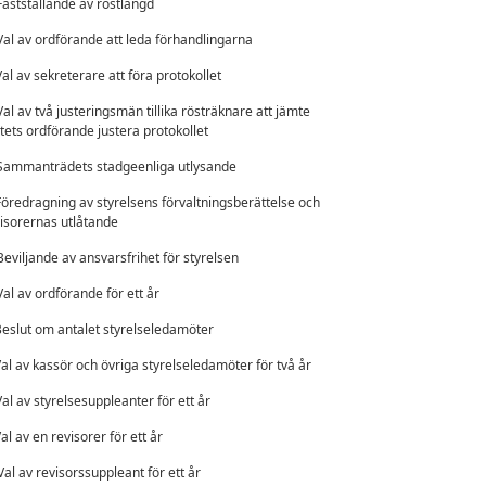
Fastställande av röstlängd
Val av ordförande att leda förhandlingarna
Val av sekreterare att föra protokollet
Val av två justeringsmän tillika rösträknare att jämte
ets ordförande justera protokollet
Sammanträdets stadgeenliga utlysande
Föredragning av styrelsens förvaltningsberättelse och
isorernas utlåtande
Beviljande av ansvarsfrihet för styrelsen
Val av ordförande för ett år
eslut om antalet styrelseledamöter
al av kassör och övriga styrelseledamöter för två år
Val av styrelsesuppleanter för ett år
al av en revisorer för ett år
Val av revisorssuppleant för ett år