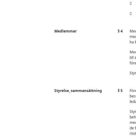
 a
 a
Medlemmar
§ 4
Med
med
ha 
Med
til
för
Sty
Styrelse, sammansättning
§ 5
För
bes
led
Sty
beh
med
de 
röst