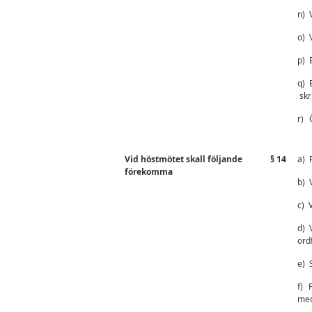
n)
o)
p)
q)
skr
r)
Vid höstmötet skall följande
§ 14
a)
förekomma
b)
c)
d)
ord
e)
f)
med