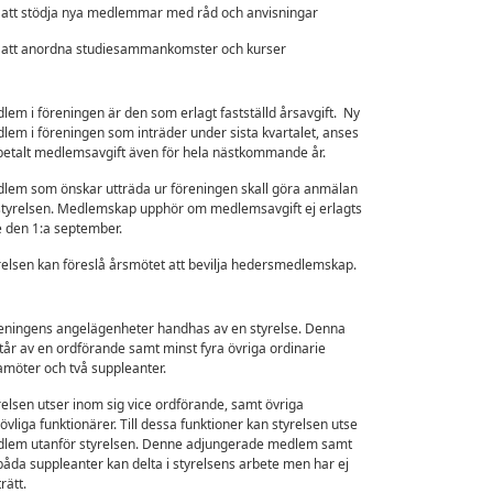
tt stödja nya medlemmar med råd och anvisningar
tt anordna studiesammankomster och kurser
lem i föreningen är den som erlagt fastställd årsavgift. Ny
lem i föreningen som inträder under sista kvartalet, anses
betalt medlemsavgift även för hela nästkommande år.
lem som önskar utträda ur föreningen skall göra anmälan
l styrelsen. Medlemskap upphör om medlemsavgift ej erlagts
e den 1:a september.
relsen kan föreslå årsmötet att bevilja hedersmedlemskap.
eningens angelägenheter handhas av en styrelse. Denna
tår av en ordförande samt minst fyra övriga ordinarie
amöter och två suppleanter.
relsen utser inom sig vice ordförande, samt övriga
övliga funktionärer. Till dessa funktioner kan styrelsen utse
lem utanför styrelsen. Denne adjungerade medlem samt
båda suppleanter kan delta i styrelsens arbete men har ej
rätt.