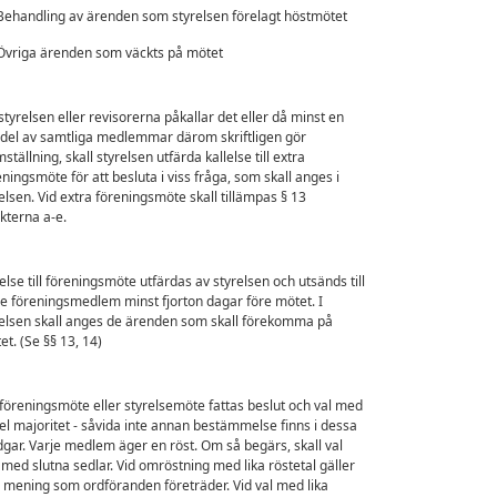
Behandling av ärenden som styrelsen förelagt höstmötet
Övriga ärenden som väckts på mötet
styrelsen eller revisorerna påkallar det eller då minst en
ndel av samtliga medlemmar därom skriftligen gör
ställning, skall styrelsen utfärda kallelse till extra
eningsmöte för att besluta i viss fråga, som skall anges i
lelsen. Vid extra föreningsmöte skall tillämpas § 13
kterna a-e.
lelse till föreningsmöte utfärdas av styrelsen och utsänds till
je föreningsmedlem minst fjorton dagar före mötet. I
lelsen skall anges de ärenden som skall förekomma på
et. (Se §§ 13, 14)
 föreningsmöte eller styrelsemöte fattas beslut och val med
el majoritet - såvida inte annan bestämmelse finns i dessa
dgar. Varje medlem äger en röst. Om så begärs, skall val
 med slutna sedlar. Vid omröstning med lika röstetal gäller
 mening som ordföranden företräder. Vid val med lika