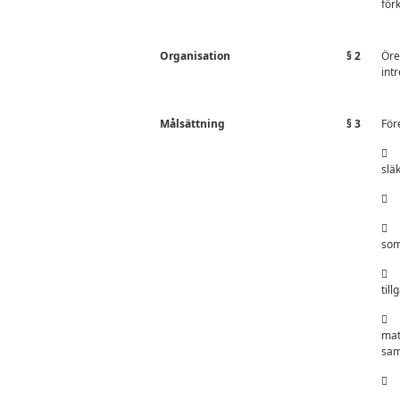
för
Organisation
§ 2
Öre
int
Målsättning
§ 3
För
 a
slä
 a
 a
som
 a
till
 a
mat
sam
 a