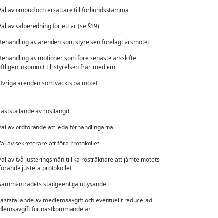
Val av ombud och ersättare till förbundsstämma
Val av valberedning för ett år (se §19)
Behandling av ärenden som styrelsen förelagt årsmötet
Behandling av motioner som före senaste årsskifte
iftligen inkommit till styrelsen från medlem
Övriga ärenden som väckts på mötet
Fastställande av röstlängd
Val av ordförande att leda förhandlingarna
Val av sekreterare att föra protokollet
Val av två justeringsmän tillika rösträknare att jämte mötets
förande justera protokollet
Sammanträdets stadgeenliga utlysande
Fastställande av medlemsavgift och eventuellt reducerad
lemsavgift för nästkommande år