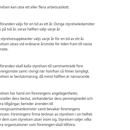
relsen kan utse ett eller flera arbetsutskott.
föranden väljs för en tid av ett år. Övriga styrelseledamöter
s på två år, varav hälften väljs varje år.
styrelsesuppleanter väljs varje år för en tid av ett år.
relsen utses vid ordinarie årsmöte för tiden fram till nästa
möte.
föranden skall kalla styrelsen till sammanträde före
eningsmöte samt i övrigt när hon/han så finner lämpligt.
relsen är beslutsmässig, då minst hälften är närvarande.
relsen har hand om föreningens angelägenheter,
kställer dess beslut, omhändertar dess penningmedel och
ra tillgångar, bereder ärenden till
eningssammankomster samt bevakar föreningens
ressen. Föreningens firma tecknas av styrelsen i sin helhet
er dem som styrelsen utser inom sig. Styrelsen väljer vilka
ra organisationer som föreningen skall tillhöra.