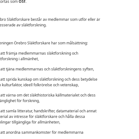
kortas som
ÖSf
.
bro Släktforskare består av medlemmar som utför eller är
resserade av släktforskning.
eningen Örebro Släktforskare har som målsättning:
tt främja medlemmarnas släktforskning och
ktforskning i allmänhet,
tt tjäna medlemmarnas och släktforskningens syften,
tt sprida kunskap om släktforskning och dess betydelse
 kulturfaktor, ideell folkrörelse och vetenskap,
tt värna om det släkthistoriska källmaterialet och dess
gänglighet för forskning,
tt samla litteratur, handskrifter, datamaterial och annat
erial av intresse för släktforskare och hålla dessa
lingar tillgängliga för allmänheten,
tt anordna sammankomster för medlemmarna