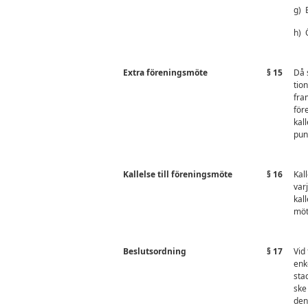
g)
h)
Extra föreningsmöte
§ 15
Då 
tio
fram
för
kal
pun
Kallelse till föreningsmöte
§ 16
Kal
var
kal
möt
Beslutsordning
§ 17
Vid
enk
sta
ske
den