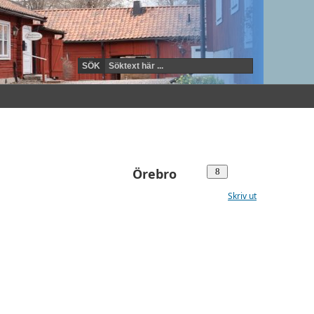
Örebro
Skriv ut