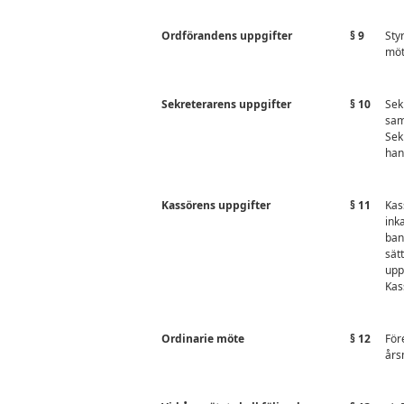
Ordförandens uppgifter
§ 9
Sty
möt
Sekreterarens uppgifter
§ 10
Sek
sam
Sek
han
Kassörens uppgifter
§ 11
Kas
ink
ban
sät
upp
Kas
Ordinarie möte
§ 12
För
års