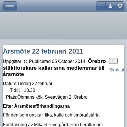
Menu
Close
Hem
Var finns vi?
Aktiviteter 2026
Strödda Annotationer
Användarnamn
Bli medlem
Föreningsinfo
Aktiviteter 2025
Lösenord
Föreningen
Historik
Aktiviteter 2024
Kom ihåg mig
Årsmöte 22 februari 2011
Föreningskalender
Tidningar
Aktiviteter 2023
Glömt lösenord?
Glömt användarnamn?
Örebro
Uppgifter
Publicerad 05 October 2014
Bra länkar
Försäljning
Aktiviteter 2022
Skapa inloggning
släktforskare kallar sina medlemmar till
Skriv ut
årsmöte
Kurser
Styrelsen
Aktiviteter 2021
Datum:
Tisdag 22 februari
Aktiviteter 2020
Tid:
Kl. 18.30
Aktiviteter 2019
Plats:
Öhmans kök, Sveavägen 2, Örebro
Efter Årsmötesförhandlingarna
Aktiviteter 2018
För den som önskar, fika, kaffe och smörgåstårta.
Aktiviteter 2017
Föreläsning av Mikael Eivergård. Han berättar om