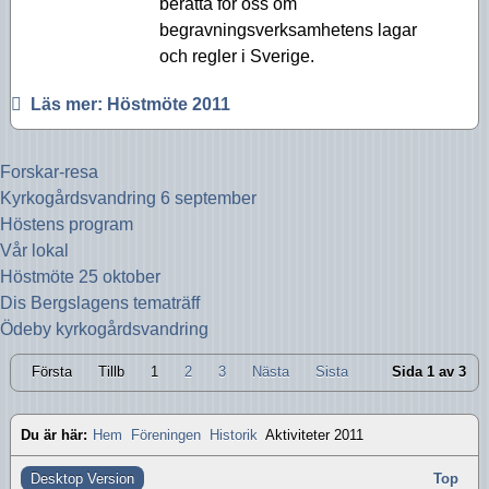
berätta för oss om
begravningsverksamhetens lagar
och regler i Sverige.
Läs mer: Höstmöte 2011
Forskar-resa
Kyrkogårdsvandring 6 september
Höstens program
Vår lokal
Höstmöte 25 oktober
Dis Bergslagens tematräff
Ödeby kyrkogårdsvandring
Första
Tillb
1
2
3
Nästa
Sista
Sida 1 av 3
Du är här:
Hem
Föreningen
Historik
Aktiviteter 2011
Desktop Version
Top