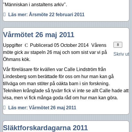
Aktiviteter 2016
"Människan i anstaltens arkiv".
Läs mer: Årsmöte 22 februari 2011
Aktiviteter 2015
Aktiviteter 2014
Vårmötet 26 maj 2011
Aktiviteter 2013
Uppgifter
Publicerad 05 October 2014
Vårens
Aktiviteter 2012
möte gick av stapeln 26 maj och som sist var vi på
Skriv ut
Öhmans kök.
Aktiviteter 2011
Vår föreläsare för kvällen var Calle Lindström från
Aktiviteter 2010
Lindesberg som berättade för oss om hur man kan gå
tillväga om man stöter på oäkta barn i sin forskning.
Tekniken krånglade så tyvärr fick vi inte se allt Calle hade att
visa, men vi fick många goda råd om hur man kan göra.
Läs mer: Vårmötet 26 maj 2011
Släktforskardagarna 2011