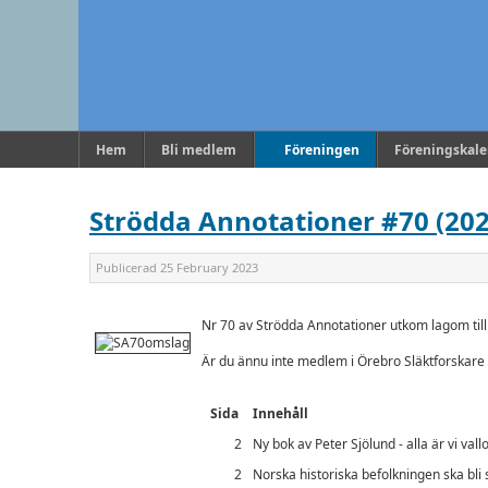
Hem
Bli medlem
Föreningen
Föreningskal
Strödda Annotationer #70 (202
Publicerad
25 February 2023
Nr 70 av Strödda Annotationer utkom lagom till
Är du ännu inte medlem i Örebro Släktforskare 
Sida
Innehåll
2
Ny bok av Peter Sjölund - alla är vi vall
2
Norska historiska befolkningen ska bli