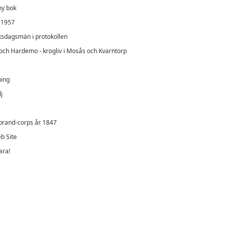
ny bok
-1957
iksdagsmän i protokollen
och Hardemo - krogliv i Mosås och Kvarntorp
ning
j
 brand-corps år 1847
b Site
ara!