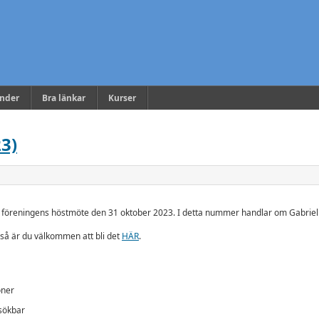
ender
Bra länkar
Kurser
3)
 föreningens höstmöte den 31 oktober 2023. I detta nummer handlar om Gabriel R
så är du välkommen att bli det
HÄR
.
oner
 sökbar