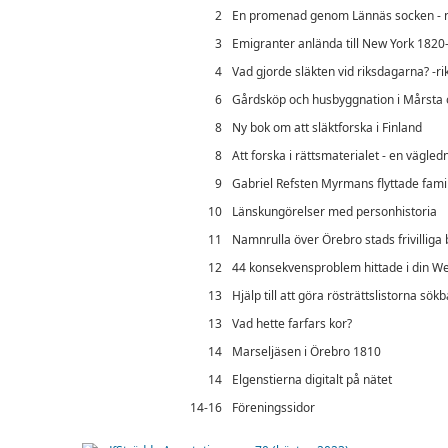
2
En promenad genom Lännäs socken - 
3
Emigranter anlända till New York 1820
4
Vad gjorde släkten vid riksdagarna? -r
6
Gårdsköp och husbyggnation i Mårsta 
8
Ny bok om att släktforska i Finland
8
Att forska i rättsmaterialet - en vägled
9
Gabriel Refsten Myrmans flyttade famil
10
Länskungörelser med personhistoria
11
Namnrulla över Örebro stads frivilliga
12
44 konsekvensproblem hittade i din We
13
Hjälp till att göra rösträttslistorna sökb
13
Vad hette farfars kor?
14
Marseljäsen i Örebro 1810
14
Elgenstierna digitalt på nätet
14-16
Föreningssidor