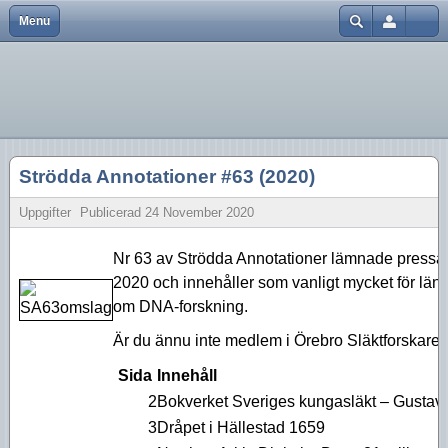
Menu
Close
Hem
Var finns vi?
Aktiviteter 2026
Strödda Annotationer
Användarnamn
Bli medlem
Föreningsinfo
Aktiviteter 2025
Lösenord
Föreningen
Historik
Aktiviteter 2024
Kom ihåg mig
Strödda Annotationer #63 (2020)
Föreningskalender
Tidningar
Aktiviteter 2023
Glömt lösenord?
Glömt användarnamn?
Uppgifter
Publicerad
24 November 2020
Bra länkar
Försäljning
Aktiviteter 2022
Skapa inloggning
Nr 63 av Strödda Annotationer lämnade pressarn
Kurser
Styrelsen
Aktiviteter 2021
2020 och innehåller som vanligt mycket för länet
Aktiviteter 2020
om DNA-forskning.
Aktiviteter 2019
Är du ännu inte medlem i Örebro Släktforskare 
Sida
Innehåll
Aktiviteter 2018
2
Bokverket Sveriges kungasläkt – Gustav 
Aktiviteter 2017
3
Dråpet i Hällestad 1659