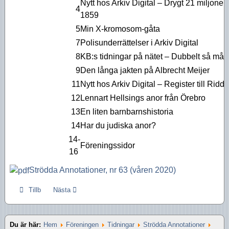
Nytt hos Arkiv Digital – Drygt 21 miljoner
Aktiviteter 2016
4
1859
Aktiviteter 2015
5
Min X-kromosom-gåta
7
Polisunderrättelser i Arkiv Digital
Aktiviteter 2014
8
KB:s tidningar på nätet – Dubbelt så många
Aktiviteter 2013
9
Den långa jakten på Albrecht Meijer
11
Nytt hos Arkiv Digital – Register till Ridd
Aktiviteter 2012
12
Lennart Hellsings anor från Örebro
Aktiviteter 2011
13
En liten barnbarnshistoria
14
Har du judiska anor?
Aktiviteter 2010
14-
Föreningssidor
16
Strödda Annotationer, nr 63 (våren 2020)
Tillb
Nästa
Du är här:
Hem
Föreningen
Tidningar
Strödda Annotationer