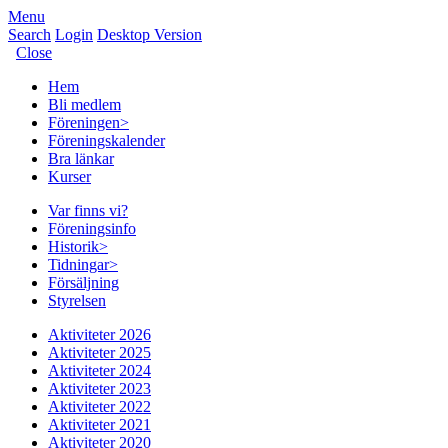
Menu
Search
Login
Desktop Version
Close
Hem
Bli medlem
Föreningen
>
Föreningskalender
Bra länkar
Kurser
Var finns vi?
Föreningsinfo
Historik
>
Tidningar
>
Försäljning
Styrelsen
Aktiviteter 2026
Aktiviteter 2025
Aktiviteter 2024
Aktiviteter 2023
Aktiviteter 2022
Aktiviteter 2021
Aktiviteter 2020