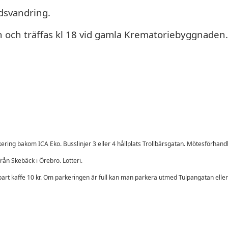
dsvandring.
en och träffas kl 18 vid gamla Krematoriebyggnaden.
ering bakom ICA Eko. Busslinjer 3 eller 4 hållplats Trollbärsgatan. Mötesförhan
rån Skebäck i Örebro. Lotteri.
nbart kaffe 10 kr. Om parkeringen är full kan man parkera utmed Tulpangatan ell