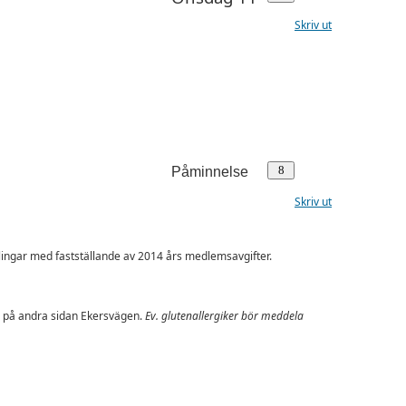
Skriv ut
Påminnelse
Skriv ut
dlingar med fastställande av 2014 års medlemsavgifter.
er på andra sidan Ekersvägen.
Ev. glutenallergiker bör meddela