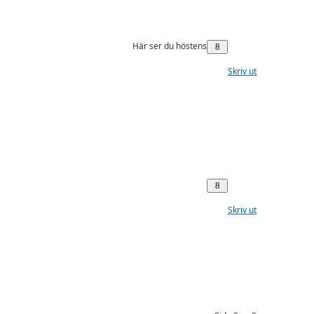
Här ser du höstens
Skriv ut
Skriv ut