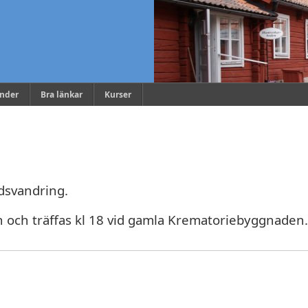
ender
Bra länkar
Kurser
dsvandring.
en och träffas kl 18 vid gamla Krematoriebyggnaden.