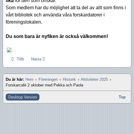
fika
för den som önskar.
Aktiviteter 2016
Som medlem har du möjlighet att ta del av allt som finns i
vårt bibliotek och använda våra forskardatorer i
Aktiviteter 2015
föreningslokalen.
Aktiviteter 2014
Du som bara är nyfiken är också välkommen!
Aktiviteter 2013
Aktiviteter 2012
Tillb
Nästa
Aktiviteter 2011
Aktiviteter 2010
Du är här:
Hem
Föreningen
Historik
Aktiviteter 2025
Forskarcafé 2 oktober med Pekka och Paola
Desktop Version
Top