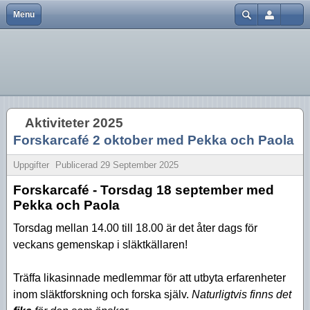
Menu
Close
Hem
Var finns vi?
Aktiviteter 2026
Strödda Annotationer
Användarnamn
Bli medlem
Föreningsinfo
Aktiviteter 2025
Lösenord
Föreningen
Historik
Aktiviteter 2024
Kom ihåg mig
Aktiviteter 2025
Föreningskalender
Tidningar
Aktiviteter 2023
Glömt lösenord?
Forskarcafé 2 oktober med Pekka och Paola
Glömt användarnamn?
Bra länkar
Försäljning
Aktiviteter 2022
Skapa inloggning
Uppgifter
Publicerad
29 September 2025
Kurser
Styrelsen
Aktiviteter 2021
Forskarcafé - Torsdag 18 september med
Pekka och Paola
Aktiviteter 2020
Torsdag mellan 14.00 till 18.00 är det åter dags för
Aktiviteter 2019
veckans gemenskap i släktkällaren!
Aktiviteter 2018
Träffa likasinnade medlemmar för att utbyta erfarenheter
Aktiviteter 2017
inom släktforskning och forska själv.
Naturligtvis finns det