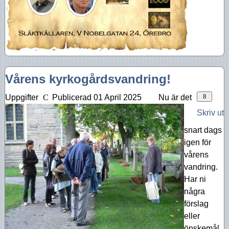
Vårens kyrkogårdsvandring!
Uppgifter
Publicerad 01 April 2025
Nu är det
Skriv ut
snart dags
igen för
vårens
vandring.
Har ni
några
förslag
eller
önskemål