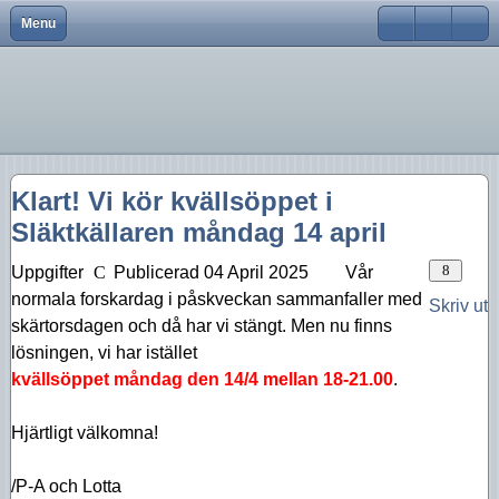
Menu
Close
Hem
Var finns vi?
Aktiviteter 2026
Strödda Annotationer
Användarnamn
Bli medlem
Föreningsinfo
Aktiviteter 2025
Lösenord
Föreningen
Historik
Aktiviteter 2024
Kom ihåg mig
Klart! Vi kör kvällsöppet i
Föreningskalender
Tidningar
Aktiviteter 2023
Glömt lösenord?
Släktkällaren måndag 14 april
Glömt användarnamn?
Bra länkar
Försäljning
Aktiviteter 2022
Skapa inloggning
Uppgifter
Publicerad 04 April 2025
Vår
Kurser
Styrelsen
Aktiviteter 2021
normala forskardag i påskveckan sammanfaller med
Skriv ut
skärtorsdagen och då har vi stängt. Men nu finns
Aktiviteter 2020
lösningen, vi har istället
Aktiviteter 2019
kvällsöppet måndag den 14/4 mellan 18-21.00
.
Aktiviteter 2018
Hjärtligt välkomna!
Aktiviteter 2017
/P-A och Lotta