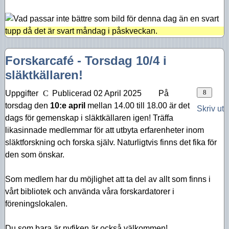
Aktiviteter 2016
Aktiviteter 2015
Aktiviteter 2014
Forskarcafé - Torsdag 10/4 i
Aktiviteter 2013
släktkällaren!
Aktiviteter 2012
Uppgifter
Publicerad 02 April 2025
På
torsdag den
10:e april
mellan 14.00 till 18.00 är det
Aktiviteter 2011
Skriv ut
dags för gemenskap i släktkällaren igen! Träffa
Aktiviteter 2010
likasinnade medlemmar för att utbyta erfarenheter inom
släktforskning och forska själv. Naturligtvis finns det fika för
den som önskar.
Som medlem har du möjlighet att ta del av allt som finns i
vårt bibliotek och använda våra forskardatorer i
föreningslokalen.
Du som bara är nyfiken är också välkommen!