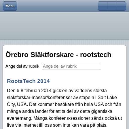
Menu
Close
Hem
Var finns vi?
Aktiviteter 2026
Strödda Annotationer
Användarnamn
Bli medlem
Föreningsinfo
Aktiviteter 2025
Lösenord
Föreningen
Historik
Aktiviteter 2024
Kom ihåg mig
Föreningskalender
Tidningar
Aktiviteter 2023
Örebro Släktforskare - rootstech
Glömt lösenord?
Glömt användarnamn?
Bra länkar
Försäljning
Aktiviteter 2022
Skapa inloggning
Ange del av rubrik
Kurser
Styrelsen
Aktiviteter 2021
RootsTech 2014
Aktiviteter 2020
Den 6-8 februari 2014 gick en av världens största
släktforskar-mässor/konferenser av stapeln i Salt Lake
Aktiviteter 2019
City, USA. Det kommer besökare från hela USA och från
Aktiviteter 2018
många andra länder för att ta del av detta gigantiska
evenemang. Många konferens-sessioner sänds också ut
Aktiviteter 2017
live via Internet till oss som inte kan vara på plats.