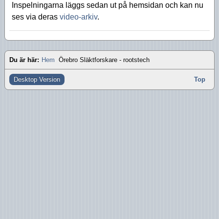
Inspelningarna läggs sedan ut på hemsidan och kan nu
Aktiviteter 2016
ses via deras
video-arkiv
.
Aktiviteter 2015
Aktiviteter 2014
Du är här:
Hem
Örebro Släktforskare - rootstech
Aktiviteter 2013
Desktop Version
Top
Aktiviteter 2012
Aktiviteter 2011
Aktiviteter 2010