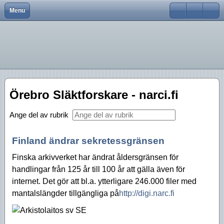
Menu
Close
Hem
Var finns vi?
Aktiviteter 2026
Strödda Annotationer
Användarnamn
Bli medlem
Föreningsinfo
Aktiviteter 2025
Lösenord
Föreningen
Historik
Aktiviteter 2024
Kom ihåg mig
Föreningskalender
Tidningar
Aktiviteter 2023
Örebro Släktforskare - narci.fi
Glömt lösenord?
Glömt användarnamn?
Bra länkar
Försäljning
Aktiviteter 2022
Skapa inloggning
Ange del av rubrik
Kurser
Styrelsen
Aktiviteter 2021
Finland ändrar sekretessgränsen
Aktiviteter 2020
Finska arkivverket har ändrat åldersgränsen för
handlingar från 125 år till 100 år att gälla även för
Aktiviteter 2019
internet. Det gör att bl.a. ytterligare 246.000 filer med
Aktiviteter 2018
mantalslängder tillgängliga på
http://digi.narc.fi
Aktiviteter 2017