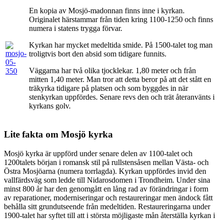
En kopia av Mosjö-madonnan finns inne i kyrkan.
Originalet härstammar från tiden kring 1100-1250 och finns
numera i statens trygga förvar.
Kyrkan har mycket medeltida smide. På 1500-talet tog man
troligtvis bort den absid som tidigare funnits.
Väggarna har två olika tjocklekar. 1,80 meter och från
mitten 1,40 meter. Man tror att detta beror på att det stått en
träkyrka tidigare på platsen och som byggdes in när
stenkyrkan uppfördes. Senare revs den och trät återanvänts i
kyrkans golv.
Lite fakta om Mosjö kyrka
Mosjö kyrka är uppförd under senare delen av 1100-talet och
1200talets början i romansk stil på rullstensåsen mellan Västa- och
Östra Mosjöarna (numera torrlagda). Kyrkan uppfördes invid den
vallfärdsväg som ledde till Nidarosdomen i Trondheim. Under sina
minst 800 år har den genomgått en lång rad av förändringar i form
av reparationer, moderniseringar och restaureringar men ändock fått
behålla sitt grundutseende från medeltiden. Restaureringarna under
1900-talet har syftet till att i största möjligaste mån återställa kyrkan i