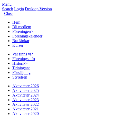
Menu
Search
Login
Desktop Version
Close
Hem
Bli medlem
Föreningen
>
Föreningskalender
Bra länkar
Kurser
Var finns vi?
Föreningsinfo
Historik
>
Tidningar
>
Försäljning
Styrelsen
Aktiviteter 2026
Aktiviteter 2025
Aktiviteter 2024
Aktiviteter 2023
Aktiviteter 2022
Aktiviteter 2021
Aktiviteter 2020