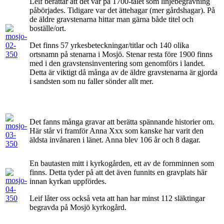
Leif berättar att det var på 1700-talet som linjebegravning
påbörjades. Tidigare var det ättehagar (mer gårdshagar). På
de äldre gravstenarna hittar man gärna både titel och
boställe/ort.
Det finns 57 yrkesbeteckningar/titlar och 140 olika
ortsnamn på stenarna i Mosjö. Stenar resta före 1900 finns
med i den gravstensinventering som genomförs i landet.
Detta är viktigt då många av de äldre gravstenarna är gjorda
i sandsten som nu faller sönder allt mer.
Det fanns många gravar att berätta spännande historier om.
Här står vi framför Anna Xxx som kanske har varit den
äldsta invånaren i länet. Anna blev 106 år och 8 dagar.
En bautasten mitt i kyrkogården, ett av de fornminnen som
finns. Detta tyder på att det även funnits en gravplats här
innan kyrkan uppfördes.
Leif låter oss också veta att han har minst 112 släktingar
begravda på Mosjö kyrkogård.