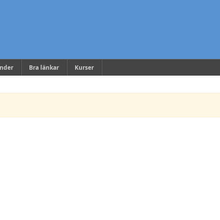
ender
Bra länkar
Kurser